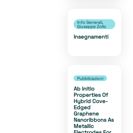
Info Generali
,
Giuseppe Zollo
Insegnamenti
Pubblicazioni
Ab Initio
Properties Of
Hybrid Cove-
Edged
Graphene
Nanoribbons As
Metallic
Electrodes For