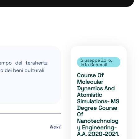
Giuseppe Zollo
,
empo dei terahertz
Info Generali
o dei beni culturali
Course Of
Molecular
Dynamics And
Atomistic
Simulations- MS
Degree Course
Of
Nanotechnolog
Next
Y Engineering-
A.A. 2020-2021.