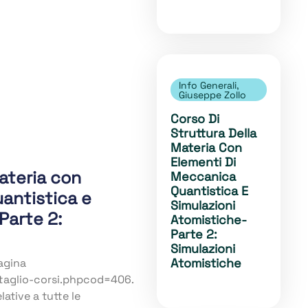
Info Generali
,
Giuseppe Zollo
Corso Di
Struttura Della
Materia Con
Elementi Di
Materia con
Meccanica
Quantistica E
antistica e
Simulazioni
Parte 2:
Atomistiche-
Parte 2:
Simulazioni
Atomistiche
pagina
ttaglio-corsi.phpcod=406.
lative a tutte le